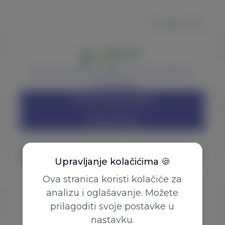
8. august 2026.
Aktuelni nisab: 23.442,00KM – 12.022,00EUR –
14.156,00USD
Instrukcije za uplatu
Online uplata
Upravljanje kolačićima 🍪
Ova stranica koristi kolačiće za
Početna
analizu i oglašavanje. Možete
Uplata zekata
prilagoditi svoje postavke u
Kontakt
nastavku.
©
2026
Ured za zekat